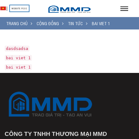
|
WEBSITE PCCC
TRANG CHỦ
CỘNG ĐỒNG
TIN TỨC
BAI VIET 1
dasdsadsa
bai viet 1
bai viet 1
CÔNG TY TNHH THƯƠNG MẠI MMD