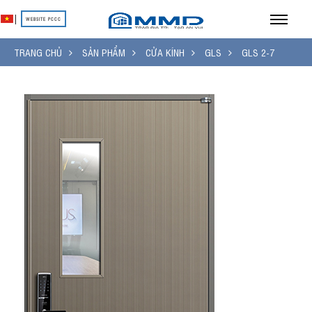
|
WEBSITE PCCC
TRANG CHỦ
SẢN PHẨM
CỬA KÍNH
GLS
GLS 2-7